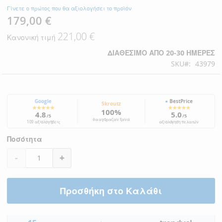
Γίνετε ο πρώτος που θα αξιολογήσει το προϊόν
179,00 €
Ειδική
Τιμή
221,00 €
Κανονική τιμή
ΔΙΑΘΈΣΙΜΟ ΑΠΌ 20-30 ΗΜΈΡΕΣ
SKU
43979
Google
●
BestPrice
Skroutz
★★★★★
★★★★★
100%
4.8
5.0
/5
/5
θα αγόραζαν ξανά
109 αξιολογήσεις
αξιολόγηση πελατών
Ποσότητα
-
+
Προσθήκη στο Καλάθι