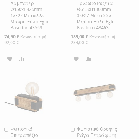
Λαμπατέρ
Τρίφωτο Ροζέτα
Καλάθι
Καλάθι
Ø150xH425mm
Ø615xH1300mm
1xE27 Μέταλλο
3xE27 Μέταλλο
Μαύρο-Ξύλο Eglo
Μαύρο-Ξύλο Eglo
Basildon 43569
Basildon 43463
Ειδική
74,90 €
Ειδική
189,00 €
Κανονική τιμή
Κανονική τιμή
Τιμή
Τιμή
92,00 €
234,00 €
ΠΡΟΣΘΉΚΗ
ΠΡΟΣΘΉΚΗ
ΠΡΟΣΘΉΚΗ
ΠΡΟΣΘΉΚΗ
ΣΤΗ
ΓΙΑ
ΣΤΗ
ΓΙΑ
ΛΊΣΤΑ
ΣΎΓΚΡΙΣΗ
ΛΊΣΤΑ
ΣΎΓΚΡΙΣΗ
ΕΠΙΘΥΜΙΏΝ
ΕΠΙΘΥΜΙΏΝ
Φωτιστικό
Φωτιστικό Οροφής
Προσθήκη
Προσθήκη
Επιτραπέζιο
Ράγα Τετράφωτη
στο
στο