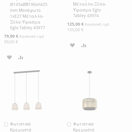
Μέταλλο-Ξύλο-
Ø145xØΒ190xH425
Ύφασμα Eglo
mm Μονόφωτο
Tabley 43974
1xE27 Μέταλλο-
Ξύλο-Ύφασμα
Ειδική
125,00 €
Κανονική τιμή
Eglo Tabley 43977
Τιμή
155,00 €
Ειδική
79,90 €
Κανονική τιμή
Τιμή
99,00 €
ΠΡΟΣΘΉΚΗ
ΠΡΟΣΘΉΚΗ
ΣΤΗ
ΓΙΑ
ΠΡΟΣΘΉΚΗ
ΠΡΟΣΘΉΚΗ
ΛΊΣΤΑ
ΣΎΓΚΡΙΣΗ
ΣΤΗ
ΓΙΑ
ΕΠΙΘΥΜΙΏΝ
ΛΊΣΤΑ
ΣΎΓΚΡΙΣΗ
ΕΠΙΘΥΜΙΏΝ
Φωτιστικό
Φωτιστικό
Προσθήκη
Προσθήκη
Κρεμαστό
Κρεμαστό
στο
στο