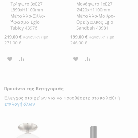
Τρίφωτο 3xE27
Μονόφωτο 1xE27
Καλάθι
Καλάθι
L890xH1100mm
Ø420xH1100mm
Μέταλλο-Ξύλο-
Μέταλλο-Μαύρο-
Ύφασμα Eglo
Ορείχαλκος Eglo
Tabley 43976
Sandbah 43981
Ειδική
219,00 €
Ειδική
199,00 €
Κανονική τιμή
Κανονική τιμή
Τιμή
Τιμή
271,00 €
246,00 €
ΠΡΟΣΘΉΚΗ
ΠΡΟΣΘΉΚΗ
ΠΡΟΣΘΉΚΗ
ΠΡΟΣΘΉΚΗ
ΣΤΗ
ΓΙΑ
ΣΤΗ
ΓΙΑ
ΛΊΣΤΑ
ΣΎΓΚΡΙΣΗ
ΛΊΣΤΑ
ΣΎΓΚΡΙΣΗ
Προιόντα της Κατηγοριάς
ΕΠΙΘΥΜΙΏΝ
ΕΠΙΘΥΜΙΏΝ
Έλεγχος στοιχείων για να προσθέσετε στο καλάθι ή
επιλογή όλων