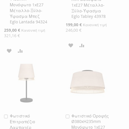
Μονόφωτο 1xE27
1xE27 Μέταλλο-
Μέταλλο-Ξύλο-
Ξύλο-Ύφασμα
Ύφασμα Μπεζ
Eglo Tabley 43978
Eglo Lantada 94324
Ειδική
199,00 €
Κανονική τιμή
Τιμή
Ειδική
259,00 €
246,00 €
Κανονική τιμή
Τιμή
321,16 €
ΠΡΟΣΘΉΚΗ
ΠΡΟΣΘΉΚΗ
ΠΡΟΣΘΉΚΗ
ΠΡΟΣΘΉΚΗ
ΣΤΗ
ΓΙΑ
ΣΤΗ
ΓΙΑ
ΛΊΣΤΑ
ΣΎΓΚΡΙΣΗ
ΛΊΣΤΑ
ΣΎΓΚΡΙΣΗ
ΕΠΙΘΥΜΙΏΝ
ΕΠΙΘΥΜΙΏΝ
Φωτιστικό
Φωτιστικό Οροφής
Προσθήκη
Προσθήκη
Ø380xH235mm
Επιτραπέζιο
στο
στο
Μονόφωτο 1xE27
Λαμπατέρ
Καλάθι
Καλάθι