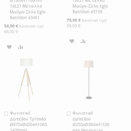
Ø190xH1100mm
1xE27 Μέταλλο
1xE27 Μέταλλο
Μαύρο-Ξύλο Eglo
Basildon 43736
Μαύρο-Ξύλο Eglo
Basildon 43461
Ειδική
79,90 €
Κανονική τιμή
Τιμή
99,00 €
Ειδική
54,90 €
Κανονική τιμή
Τιμή
68,00 €
ΠΡΟΣΘΉΚΗ
ΠΡΟΣΘΉΚΗ
ΠΡΟΣΘΉΚΗ
ΠΡΟΣΘΉΚΗ
ΣΤΗ
ΓΙΑ
ΣΤΗ
ΓΙΑ
ΛΊΣΤΑ
ΣΎΓΚΡΙΣΗ
ΛΊΣΤΑ
ΣΎΓΚΡΙΣΗ
ΕΠΙΘΥΜΙΏΝ
ΕΠΙΘΥΜΙΏΝ
Φωτιστικό
Φωτιστικό
Προσθήκη
Προσθήκη
Δαπέδου Τρίποδο
Δαπέδου
στο
στο
Ø975xØ450xH1060-
Ø250xØ380xH1530
Καλάθι
Καλάθι
1430mm
mm Μονόφωτο