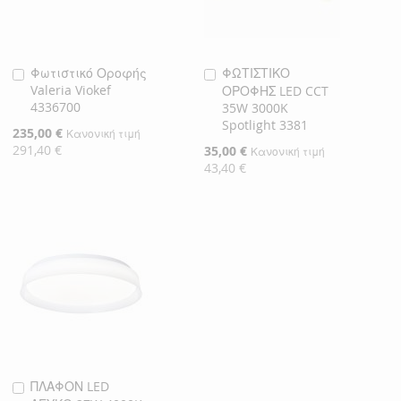
Φωτιστικό Οροφής
ΦΩΤΙΣΤΙΚΟ
Προσθήκη
Προσθήκη
Valeria Viokef
ΟΡΟΦΗΣ LED CCT
στο
στο
4336700
35W 3000K
Καλάθι
Καλάθι
Spotlight 3381
Ειδική
235,00 €
Κανονική τιμή
Τιμή
291,40 €
Ειδική
35,00 €
Κανονική τιμή
Τιμή
43,40 €
ΠΛΑΦΟΝ LED
Προσθήκη