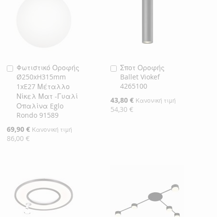
Φωτιστικό Οροφής
Σποτ Οροφής
Προσθήκη
Προσθήκη
Ø250xH315mm
Ballet Viokef
στο
στο
4265100
1xE27 Μέταλλο
Καλάθι
Καλάθι
Νίκελ Ματ -Γυαλί
Ειδική
43,80 €
Κανονική τιμή
Οπαλίνα Eglo
Τιμή
54,30 €
Rondo 91589
Ειδική
69,90 €
Κανονική τιμή
Τιμή
86,00 €