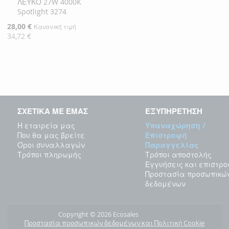
ΛΕΥΚΟ 27W 4000K
στο
Spotlight 3274
Καλάθι
Ειδική
28,00 €
Κανονική τιμή
Τιμή
34,72 €
ΣΧΕΤΙΚΑ ΜΕ ΕΜΑΣ
ΕΞΥΠΗΡΕΤΗΣΗ
Η εταιρεία μας
Υπαναχώρηση /
Που θα μας βρείτε
Επιστροφή
Όροι συναλλαγών
Παραγγελίας
Τρόποι πληρωμής
Τρόποι αποστολής
Εγγυήσεις και επιστρ
Προστασία προσωπικώ
δεδομένων
Copyright © 2026 Ecosales
Προστασία προσωπικών δεδομένων και Πολιτική Cookie