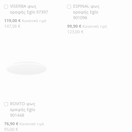
VISERBA φως
ESPINAL φως
Προσθήκη
Προσθήκη
οροφής Eglo 97397
οροφής Eglo
στο
στο
901096
Καλάθι
Καλάθι
Ειδική
119,00 €
Κανονική τιμή
Τιμή
147,56 €
Ειδική
99,90 €
Κανονική τιμή
Τιμή
123,00 €
ROVITO φως
Προσθήκη
οροφής Eglo
στο
901448
Καλάθι
Ειδική
76,90 €
Κανονική τιμή
Τιμή
95,00 €