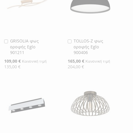
GRISOLIA φως
TOLLOS-Z φως
Προσθήκη
Προσθήκη
οροφής Eglo
οροφής Eglo
στο
στο
901211
900406
Καλάθι
Καλάθι
Ειδική
109,00 €
Ειδική
165,00 €
Κανονική τιμή
Κανονική τιμή
Τιμή
Τιμή
135,00 €
204,00 €