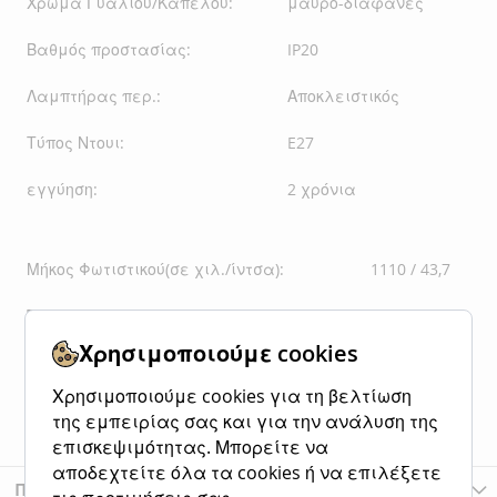
Χρώμα Γυαλιού/Καπέλου:
μαύρο-διαφανές
Βαθμός προστασίας:
IP20
Λαμπτήρας περ.:
Αποκλειστικός
Τύπος Ντουι:
E27
εγγύηση:
2 χρόνια
Μήκος Φωτιστικού(σε χιλ./ίντσα):
1110 / 43,7
Πλάτος Φωτιστικού(σε χιλ./ίντσα):
225 / 8,86
Χρησιμοποιούμε cookies
Ύψος Φωτιστικού(σε χιλ./ίντσα):
265 / 10,43
Χρησιμοποιούμε cookies για τη βελτίωση
Καθαρό Βάρος (kg):
4,47
της εμπειρίας σας και για την ανάλυση της
επισκεψιμότητας. Μπορείτε να
αποδεχτείτε όλα τα cookies ή να επιλέξετε
Περισσότερες Πληροφορίες