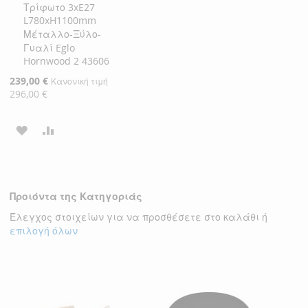
Τρίφωτο 3xE27
Καλάθι
L780xH1100mm
Μέταλλο-Ξύλο-
Γυαλί Eglo
Hornwood 2 43606
Ειδική
239,00 €
Κανονική τιμή
Τιμή
296,00 €
ΠΡΟΣΘΉΚΗ
ΠΡΟΣΘΉΚΗ
ΣΤΗ
ΓΙΑ
ΛΊΣΤΑ
ΣΎΓΚΡΙΣΗ
Προιόντα της Κατηγοριάς
ΕΠΙΘΥΜΙΏΝ
Έλεγχος στοιχείων για να προσθέσετε στο καλάθι ή
επιλογή όλων