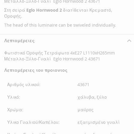
Μέταλλο-Ξύλο-Γυαλί Eglo Hornwood 2 43671
Στη σειρά
Eglo Hornwood 2
διατίθενται Κρεμαστό,
Οροφής.
The head of this luminaire can be swiveled individually.
Λεπτομέρειες
Φωτιστικό Οροφής Τετράφωτο 4xE27 L1110xH265mm
Μέταλλο-Ξύλο-Γυαλί Eglo Hornwood 2 43671
Λεπτομέρειες του προιοντος
Αριθμός υλικού:
43671
Υλικό:
χάλυβα, ξύλο
Χρώμα:
μαύρος
Υλικο Γυαλιού/Καπέλου:
εξατμισμένο γυαλί