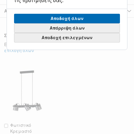
τις προτιμήσεις σας.
Αξιολογήσεις
Αποδοχή όλων
Απόρριψη όλων
Σχετικά Προϊόντα
Αποδοχή επιλεγμένων
Έλεγχος στοιχείων για να προσθέσετε στο καλάθι ή
επιλογή όλων
Φωτιστικό
Προσθήκη
Κρεμαστό
στο