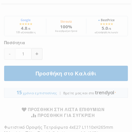
Google
●
BestPrice
Skroutz
★★★★★
★★★★★
100%
4.8
5.0
/5
/5
θα αγόραζαν ξανά
109 αξιολογήσεις
αξιολόγηση πελατών
Ποσότητα
-
+
Προσθήκη στο Καλάθι
trendyol
15
|
●
χρόνια εμπιστοσύνης
Βρείτε μας και στο
ΠΡΟΣΘΉΚΗ ΣΤΗ ΛΊΣΤΑ ΕΠΙΘΥΜΙΏΝ
ΠΡΟΣΘΉΚΗ ΓΙΑ ΣΎΓΚΡΙΣΗ
Φωτιστικό Οροφής Τετράφωτο 4xE27 L1110xH265mm