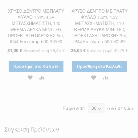
ΧΡΥΣΟ ΔΕΝΤΡΟ ΜΕ ΠΛΑΤΥ
ΧΡΥΣΟ ΔΕΝΤΡΟ ΜΕ ΠΛΑΤΥ
ΦΥΛΛΟ 1,8m, 4,5V
ΦΥΛΛΟ 1,5m, 4,5V
ΜΕΤΑΣΧΗΜΑΤΙΣΤΗ, 140
ΜΕΤΑΣΧΗΜΑΤΙΣΤΗ, 110
ΘΕΡΜΑ ΛΕΥΚΑ MINI LED,
ΘΕΡΜΑ ΛΕΥΚΑ MINI LED,
ΠΡΟΕΚΤΑΣΗ ΠΑΡΟΧΗΣ 3m,
ΠΡΟΕΚΤΑΣΗ ΠΑΡΟΧΗΣ 3m,
IP44 Eurolamp 600-30590
IP44 Eurolamp 600-30589
Ειδική
31,00 €
38,44 €
Ειδική
26,04 €
32,29 €
Κανονική τιμή
Κανονική τιμή
Τιμή
Τιμή
Προσθήκη στο Καλάθι
Προσθήκη στο Καλάθι
ΠΡΟΣΘΉΚΗ
ΠΡΟΣΘΉΚΗ
ΠΡΟΣΘΉΚΗ
ΠΡΟΣΘΉΚΗ
ΣΤΗ
ΓΙΑ
ΣΤΗ
ΓΙΑ
ΛΊΣΤΑ
ΣΎΓΚΡΙΣΗ
ΛΊΣΤΑ
ΣΎΓΚΡΙΣΗ
Εμφάνιση
ανά σελίδα
ΕΠΙΘΥΜΙΏΝ
ΕΠΙΘΥΜΙΏΝ
Σύγκριση Προϊόντων