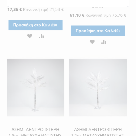
IP44 Eurolamp 600-30579
3m, IP44 Eurolamp 600-
30727
Ειδική
17,36 €
21,53 €
Κανονική τιμή
Τιμή
Ειδική
61,10 €
75,76 €
Κανονική τιμή
Τιμή
Προσθήκη στο Καλάθι
Προσθήκη στο Καλάθι
ΠΡΟΣΘΉΚΗ
ΠΡΟΣΘΉΚΗ
ΠΡΟΣΘΉΚΗ
ΠΡΟΣΘΉΚΗ
ΣΤΗ
ΓΙΑ
ΣΤΗ
ΓΙΑ
ΛΊΣΤΑ
ΣΎΓΚΡΙΣΗ
ΛΊΣΤΑ
ΣΎΓΚΡΙΣΗ
ΕΠΙΘΥΜΙΏΝ
ΕΠΙΘΥΜΙΏΝ
ΑΣΗΜΙ ΔΕΝΤΡΟ ΦΤΕΡΗ
ΑΣΗΜΙ ΔΕΝΤΡΟ ΦΤΕΡΗ
1,5m, ΜΕΤΑΣΧΗΜΑΤΙΣΤΗΣ,
1,2m, ΜΕΤΑΣΧΗΜΑΤΙΣΤΗΣ,