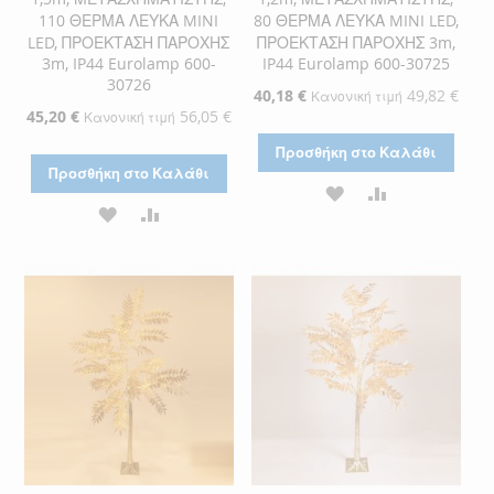
110 ΘΕΡΜΑ ΛΕΥΚΑ MINI
80 ΘΕΡΜΑ ΛΕΥΚΑ MINI LED,
LED, ΠΡΟΕΚΤΑΣΗ ΠΑΡΟΧΗΣ
ΠΡΟΕΚΤΑΣΗ ΠΑΡΟΧΗΣ 3m,
3m, IP44 Eurolamp 600-
IP44 Eurolamp 600-30725
30726
Ειδική
40,18 €
49,82 €
Κανονική τιμή
Τιμή
Ειδική
45,20 €
56,05 €
Κανονική τιμή
Τιμή
Προσθήκη στο Καλάθι
Προσθήκη στο Καλάθι
ΠΡΟΣΘΉΚΗ
ΠΡΟΣΘΉΚΗ
ΠΡΟΣΘΉΚΗ
ΠΡΟΣΘΉΚΗ
ΣΤΗ
ΓΙΑ
ΣΤΗ
ΓΙΑ
ΛΊΣΤΑ
ΣΎΓΚΡΙΣΗ
ΛΊΣΤΑ
ΣΎΓΚΡΙΣΗ
ΕΠΙΘΥΜΙΏΝ
ΕΠΙΘΥΜΙΏΝ