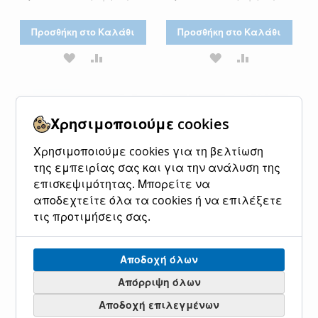
Τιμή
Τιμή
Προσθήκη στο Καλάθι
Προσθήκη στο Καλάθι
ΠΡΟΣΘΉΚΗ
ΠΡΟΣΘΉΚΗ
ΠΡΟΣΘΉΚΗ
ΠΡΟΣΘΉΚΗ
ΣΤΗ
ΓΙΑ
ΣΤΗ
ΓΙΑ
ΛΊΣΤΑ
ΣΎΓΚΡΙΣΗ
ΛΊΣΤΑ
ΣΎΓΚΡΙΣΗ
Χρησιμοποιούμε cookies
ΕΠΙΘΥΜΙΏΝ
ΕΠΙΘΥΜΙΏΝ
Χρησιμοποιούμε cookies για τη βελτίωση
της εμπειρίας σας και για την ανάλυση της
επισκεψιμότητας. Μπορείτε να
αποδεχτείτε όλα τα cookies ή να επιλέξετε
τις προτιμήσεις σας.
Αποδοχή όλων
ΧΡΥΣΟ ΔΕΝΤΡΟ ΦΤΕΡΗ
ΑΣΗΜΙ ΔΕΝΤΡΟ ΦΤΕΡΗ
1,2m, ΜΕΤΑΣΧΗΜΑΤΙΣΤΗΣ,
1,8m, ΜΕΤΑΣΧΗΜΑΤΙΣΤΗΣ,
Απόρριψη όλων
80 ΘΕΡΜΑ ΛΕΥΚΑ MINI LED,
140 ΘΕΡΜΑ ΛΕΥΚΑ MINI
Αποδοχή επιλεγμένων
ΠΡΟΕΚΤΑΣΗ ΠΑΡΟΧΗΣ 3m,
LED, ΠΡΟΕΚΤΑΣΗ ΠΑΡΟΧΗΣ