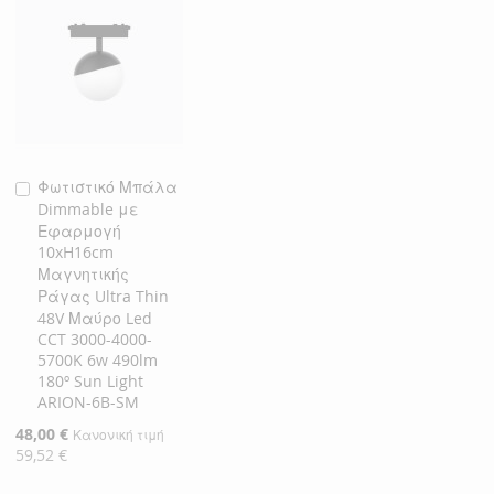
Φωτιστικό Μπάλα
Προσθήκη
Dimmable με
στο
Εφαρμογή
Καλάθι
10xH16cm
Μαγνητικής
Ράγας Ultra Thin
48V Μαύρο Led
CCT 3000-4000-
5700K 6w 490lm
180º Sun Light
ARION-6B-SM
Ειδική
48,00 €
Κανονική τιμή
Τιμή
59,52 €