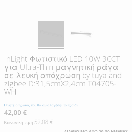
InLight Φωτιστικό LED 10W 3CCT
για Ultra-Thin μαγνητική ράγα
σε λευκή απόχρωση by tuya and
zigbee D:31,5cmX2,4cm T04705-
WH
Γίνετε ο πρώτος που θα αξιολογήσει το προϊόν
42,00 €
Ειδική
Τιμή
52,08 €
Κανονική τιμή
ΔΙΑΘΈΣΙΜΟ ΑΠΌ 20-30 ΗΜΈΡΕΣ