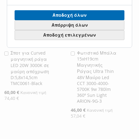
Αποδοχή όλων
Απόρριψη όλων
Αποδοχή επιλεγμένων
Σποτ για Curved
Φωτιστικό Μπάλα
Προσθήκη
Προσθήκη
15xH19cm
μαγνητική ράγα
στο
στο
Μαγνητικής
LED 20W 3000K σε
Καλάθι
Καλάθι
Ράγας Ultra Thin
μαύρη απόχρωση
D:5,8x14,5cm
48V Μαύρο Led
TMC0061-Black
CCT 3000-4000-
5700K 9w 780lm
Ειδική
60,00 €
Κανονική τιμή
360º Sun Light
Τιμή
74,40 €
ARION-9G-3
Ειδική
46,00 €
Κανονική τιμή
Τιμή
57,04 €