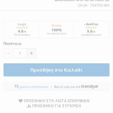
SKU
T04705-WH
Google
●
BestPrice
Skroutz
★★★★★
★★★★★
100%
4.8
5.0
/5
/5
θα αγόραζαν ξανά
109 αξιολογήσεις
αξιολόγηση πελατών
Ποσότητα
-
+
Προσθήκη στο Καλάθι
trendyol
15
|
●
χρόνια εμπιστοσύνης
Βρείτε μας και στο
ΠΡΟΣΘΉΚΗ ΣΤΗ ΛΊΣΤΑ ΕΠΙΘΥΜΙΏΝ
ΠΡΟΣΘΉΚΗ ΓΙΑ ΣΎΓΚΡΙΣΗ