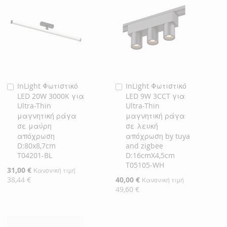
InLight Φωτιστικό
InLight Φωτιστικό
Προσθήκη
Προσθήκη
LED 20W 3000K για
LED 9W 3CCT για
στο
στο
Ultra-Thin
Ultra-Thin
Καλάθι
Καλάθι
μαγνητική ράγα
μαγνητική ράγα
σε μαύρη
σε λευκή
απόχρωση
απόχρωση by tuya
D:80x8,7cm
and zigbee
T04201-BL
D:16cmX4,5cm
T05105-WH
Ειδική
31,00 €
Κανονική τιμή
Τιμή
38,44 €
Ειδική
40,00 €
Κανονική τιμή
Τιμή
49,60 €