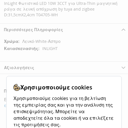
InLight Φωτιστικό LED 10W 3CCT για Ultra-Thin μαγνητική
ράγα σε λευκή απόχρωση by tuya and zigbee
D:31,5cmX2,4cm T04705-WH
Περισσότερες Πληροφορίες
Περισσότερες
Λευκό-White-Άσπρο
Πληροφορίες
INLIGHT
Αξιολογήσεις
Χρησιμοποιούμε cookies
Προιόντα της Κατηγοριάς
Χρησιμοποιούμε cookies για τη βελτίωση
Έλεγχος στοιχείων για να προσθέσετε στο καλάθι ή
της εμπειρίας σας και για την ανάλυση της
επιλογή όλων
επισκεψιμότητας. Μπορείτε να
αποδεχτείτε όλα τα cookies ή να επιλέξετε
τις προτιμήσεις σας.