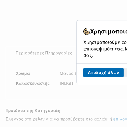
Χρησιμοποιο
Χρησιμοποιούμε coo
επισκεψιμότητας. Μ
Περισσότερες Πληροφορίες
Αξιολογήσεις
σας.
Περισσότερες
Αποδοχή όλων
Χρώμα
Μαύρο-Black
Πληροφορίες
Κατασκευαστής
INLIGHT
Προιόντα της Κατηγοριάς
Έλεγχος στοιχείων για να προσθέσετε στο καλάθι ή
επιλο