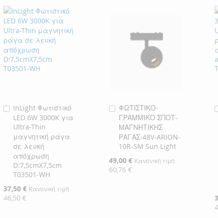
InLight Φωτιστικό
ΦΩΤΙΣΤΙΚΟ-
Προσθήκη
Προσθήκη
LED 6W 3000K για
ΓΡΑΜΜΙΚΟ ΣΠΟΤ-
στο
στο
Ultra-Thin
ΜΑΓΝΗΤΙΚΗΣ
Καλάθι
Καλάθι
μαγνητική ράγα
ΡΑΓΑΣ-48V-ARION-
σε λευκή
10R-SM Sun Light
απόχρωση
Ειδική
49,00 €
Κανονική τιμή
D:7,5cmX7,5cm
Τιμή
60,76 €
T03501-WH
Ειδική
37,50 €
Κανονική τιμή
Τιμή
46,50 €
Ε
Τ