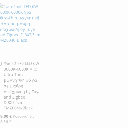
Φωτιστικό LED 6W
Προσθήκη
3000K-6000K για
στο
Ultra-Thin
Καλάθι
μαγνητική ράγα
σε μαύρη
απόχρωση by Tuya
and Zigbee
D:8X7,5cm
TMZ0040-Black
ιδική
39,00 €
Κανονική τιμή
ιμή
48,36 €