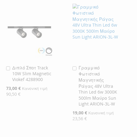
Διπλό Σποτ Track
Γραμμικό
Προσθήκη
Προσθήκη
10W Slim Magnetic
Φωτιστικό
στο
στο
Viokef 4288900
Μαγνητικής
Καλάθι
Καλάθι
Ράγας 48V Ultra
Ειδική
73,00 €
Κανονική τιμή
Thin Led 6w 3000K
Τιμή
90,50 €
500lm Μαύρο Sun
Light ARION-3L-W
Ειδική
19,00 €
Κανονική τιμή
Τιμή
23,56 €