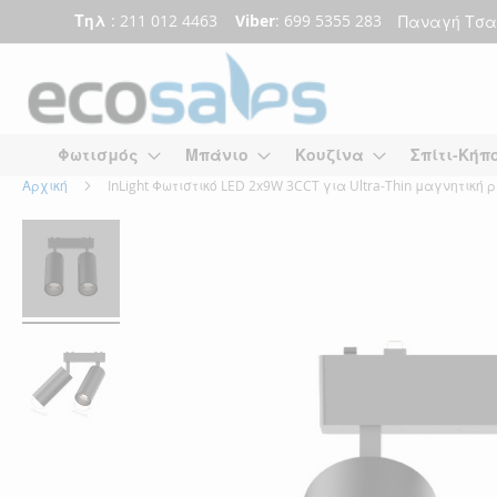
Τηλ
: 211 012 4463
Viber
: 699 5355 283
Παναγή Τσα
Μετάβαση
στο
περιεχόμενο
Φωτισμός
Μπάνιο
Κουζίνα
Σπίτι-Κήπ
Αρχική
InLight Φωτιστικό LED 2x9W 3CCT για Ultra-Thin μαγνητι
Skip
Skip
to
to
the
the
end
beginning
of
of
the
the
images
images
gallery
gallery