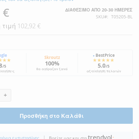
 €
ΔΙΑΘΈΣΙΜΟ ΑΠΌ 20-30 ΗΜΈΡΕΣ
SKU
T05205-BL
 τιμή
102,92 €
ogle
BestPrice
●
Skroutz
★★★
★★★★★
100%
8
5.0
/5
/5
θα αγόραζαν ξανά
ολογήσεις
αξιολόγηση πελατών
+
Προσθήκη στο Καλάθι
trendyol
|
ρόνια εμπιστοσύνης
Βρείτε μας και στο
●