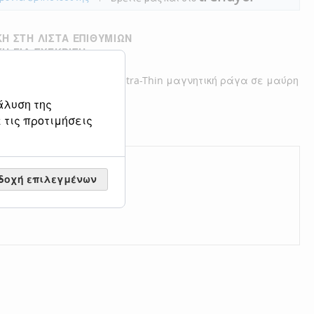
Η ΣΤΗ ΛΊΣΤΑ ΕΠΙΘΥΜΙΏΝ
Η ΓΙΑ ΣΎΓΚΡΙΣΗ
στικό LED 2x9W 3CCT για Ultra-Thin μαγνητική ράγα σε μαύρη
16cmX4,4cm T05205-BL
άλυση της
 τις προτιμήσεις
δοχή επιλεγμένων