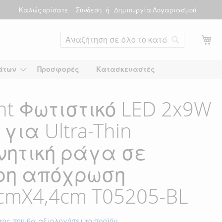
Καλώς ορίσατε
Σύνδεση
Δημιουργία Λογαριασμού
Το
Αναζήτηση
άτων
Προσφορές
Κατασκευαστές
ght Φωτιστικό LED 2x9W
 για Ultra-Thin
ητική ράγα σε
ρη απόχρωση
cmX4,4cm T05205-BL
τος που θα αξιολογήσει το προϊόν