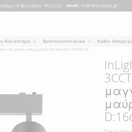
email :
order@ecosales.gr
λδάρη 16 Μελίσσια ΤΚ.15127
ος-Κατάστημα
Χριστουγεννιάτικα
Κάδοι Απορριμ
κή ράγα σε μαύρη απόχρωση D:16cmX4,4cm T05205-BL
InLi
3CCT
μαγν
μαύ
D:16
Γίνετε ο πρώ