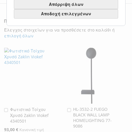
Απόρριψη όλων
Αποδοχή επιλεγμένων
Προιόντα της Κατηγοριάς
Έλεγχος στοιχείων για να προσθέσετε στο καλάθι ή
επιλογή όλων
HL-3532-2 FUEGO
Φωτιστικό Τοίχου
Προσθήκη
Προσθήκη
BLACK WALL LAMP
Χρυσό Zaklin Viokef
στο
στο
HOMELIGHTING 77-
4340501
Καλάθι
Καλάθι
9086
Ειδική
93,00 €
Κανονική τιμή