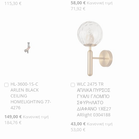
Τιμή
Ειδική
58,00 €
115,30 €
Κανονική τιμή
Τιμή
71,92 €
HL-3600-1S-C
WLC 2475 TR
Προσθήκη
Προσθήκη
ARLEN BLACK
ΑΠΛΙΚΑ ΠΥΡΣΟΣ
στο
στο
CEILING
ΓΥΑΛΙ ΓΛΟΜΠΟ
Καλάθι
Καλάθι
HOMELIGHTING 77-
ΣΦΥΡHΛΑΤΟ
4276
ΔΙΑΦΑΝΟ 1ΧΕ27
ARlight 0304188
Ειδική
149,00 €
Κανονική τιμή
Τιμή
184,76 €
Ειδική
43,00 €
Κανονική τιμή
Τιμή
53,00 €