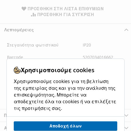
ΠΡΟΣΘΉΚΗ ΣΤΗ ΛΊΣΤΑ ΕΠΙΘΥΜΙΏΝ
ΠΡΟΣΘΉΚΗ ΓΙΑ ΣΎΓΚΡΙΣΗ
Λεπτομέρειες
Στεγανότητα φωτιστικού
IP20
Barcode
5207034016662
Χρησιμοποιούμε cookies
Διαστάσεις Συσκευασίας
23*21*24
Χρησιμοποιούμε cookies για τη βελτίωση
Διαστάσεις Φωτιστικού
22*21*35
της εμπειρίας σας και για την ανάλυση της
Βάρος Συνολικό Πακέτου
2
επισκεψιμότητας. Μπορείτε να
αποδεχτείτε όλα τα cookies ή να επιλέξετε
τις προτιμήσεις σας.
Περισσότερες Πληροφορίες
Αποδοχή όλων
Αξιολογήσεις