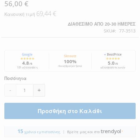
56,00 €
Ειδική
Τιμή
69,44 €
Κανονική τιμή
ΔΙΑΘΈΣΙΜΟ ΑΠΌ 20-30 ΗΜΈΡΕΣ
SKU
77-3513
Google
●
BestPrice
Skroutz
★★★★★
★★★★★
100%
4.8
5.0
/5
/5
θα αγόραζαν ξανά
109 αξιολογήσεις
αξιολόγηση πελατών
Ποσότητα
-
+
Προσθήκη στο Καλάθι
trendyol
15
|
●
χρόνια εμπιστοσύνης
Βρείτε μας και στο