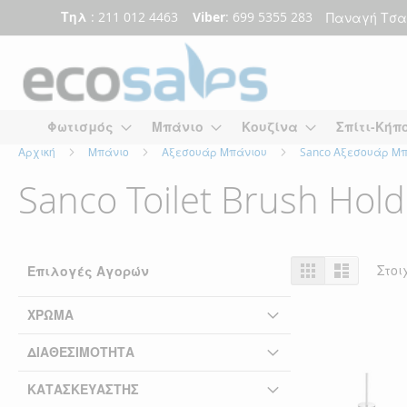
Τηλ
: 211 012 4463
Viber
: 699 5355 283
Παναγή Τσα
Μετάβαση
στο
περιεχόμενο
Φωτισμός
Μπάνιο
Κουζίνα
Σπίτι-Κήπ
Αρχική
Μπάνιο
Αξεσουάρ Μπάνιου
Sanco Αξεσουάρ Μ
Sanco Toilet Brush Hold
Προβολή
Πλέγμα
Λίστα
Στοι
Επιλογές Αγορών
ως
ΧΡΏΜΑ
ΔΙΑΘΕΣΙΜΌΤΗΤΑ
ΚΑΤΑΣΚΕΥΑΣΤΉΣ