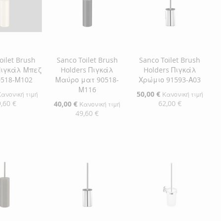
oilet Brush
Sanco Toilet Brush
Sanco Toilet Brush
Πιγκάλ Μπεζ
Holders Πιγκάλ
Holders Πιγκάλ
0518-Μ102
Μαύρο ματ 90518-
Χρώμιο 91593-Α03
Μ116
Ειδική
50,00 €
Κανονική τιμή
Κανονική τιμή
Τιμή
,60 €
62,00 €
Ειδική
40,00 €
Κανονική τιμή
Τιμή
49,60 €
η στο Καλάθι
Προσθήκη στο Καλάθι
Προσθήκη στο Καλάθι
ΘΉΚΗ
ΠΡΟΣΘΉΚΗ
ΠΡΟΣΘΉΚΗ
ΘΉΚΗ
ΣΤΗ
ΠΡΟΣΘΉΚΗ
ΣΤΗ
ΠΡΟΣΘΉΚΗ
ΛΊΣΤΑ
ΓΙΑ
ΛΊΣΤΑ
ΓΙΑ
ΜΙΏΝ
ΙΣΗ
ΕΠΙΘΥΜΙΏΝ
ΣΎΓΚΡΙΣΗ
ΕΠΙΘΥΜΙΏΝ
ΣΎΓΚΡΙΣΗ