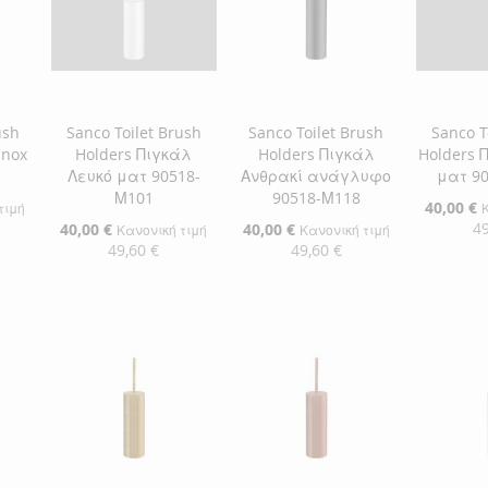
ush
Sanco Toilet Brush
Sanco Toilet Brush
Sanco T
Inox
Holders Πιγκάλ
Holders Πιγκάλ
Holders 
Λευκό ματ 90518-
Ανθρακί ανάγλυφο
ματ 9
Μ101
90518-Μ118
Ειδική
40,00 €
τιμή
Τιμή
49
Ειδική
40,00 €
Ειδική
40,00 €
Κανονική τιμή
Κανονική τιμή
Τιμή
Τιμή
49,60 €
49,60 €
αλάθι
Προσθήκ
Προσθήκη στο Καλάθι
Προσθήκη στο Καλάθι
ΠΡΟΣ
ΠΡΟΣΘΉΚΗ
ΠΡΟΣΘΉΚΗ
ΣΤΗ
ΠΡΟΣ
ΣΤΗ
ΠΡΟΣΘΉΚΗ
ΣΤΗ
ΠΡΟΣΘΉΚΗ
ΛΊΣΤΑ
ΓΙΑ
ΛΊΣΤΑ
ΓΙΑ
ΛΊΣΤΑ
ΓΙΑ
ΕΠΙΘΥ
ΣΎΓΚΡ
ΕΠΙΘΥΜΙΏΝ
ΣΎΓΚΡΙΣΗ
ΕΠΙΘΥΜΙΏΝ
ΣΎΓΚΡΙΣΗ