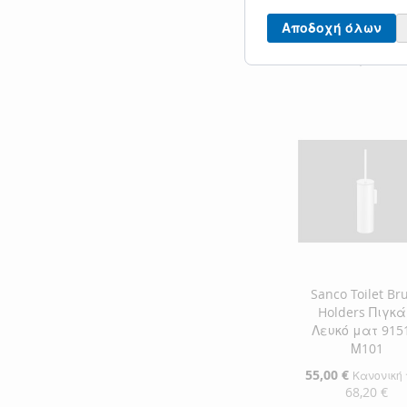
Μ116
Αποδοχή όλων
Ειδική
45,00 €
Κανονική 
Τιμή
55,80 €
Προσθήκη στο Κ
ΠΡΟΣΘΉΚΗ
ΣΤΗ
ΠΡΟΣΘΉΚΗ
ΛΊΣΤΑ
ΓΙΑ
ΕΠΙΘΥΜΙΏΝ
ΣΎΓΚΡΙΣΗ
Sanco Toilet Br
Holders Πιγκ
Λευκό ματ 915
Μ101
Ειδική
55,00 €
Κανονική 
Τιμή
68,20 €