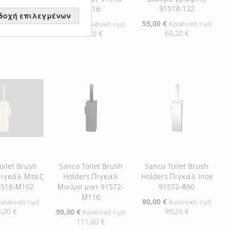
91518-122
Μ116
Κανονική τιμή
δοχή επιλεγμένων
,00 €
Ειδική
55,00 €
Ειδική
55,00 €
Κανονική τιμή
Κανονική τιμή
Τιμή
Τιμή
68,20 €
68,20 €
η στο Καλάθι
Προσθήκη στο Καλάθι
Προσθήκη στο Καλάθι
ΘΉΚΗ
ΠΡΟΣΘΉΚΗ
ΠΡΟΣΘΉΚΗ
ΘΉΚΗ
ΣΤΗ
ΠΡΟΣΘΉΚΗ
ΣΤΗ
ΠΡΟΣΘΉΚΗ
ΛΊΣΤΑ
ΓΙΑ
ΛΊΣΤΑ
ΓΙΑ
ΜΙΏΝ
ΙΣΗ
ΕΠΙΘΥΜΙΏΝ
ΣΎΓΚΡΙΣΗ
ΕΠΙΘΥΜΙΏΝ
ΣΎΓΚΡΙΣΗ
oilet Brush
Sanco Toilet Brush
Sanco Toilet Brush
Πιγκάλ Μπεζ
Holders Πιγκάλ
Holders Πιγκάλ Inox
1518-Μ102
Μαύρο ματ 91572-
91572-Α90
Μ116
Ειδική
80,00 €
Κανονική τιμή
Κανονική τιμή
Τιμή
,20 €
99,20 €
Ειδική
90,00 €
Κανονική τιμή
Τιμή
111,60 €