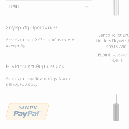
ΤΙΜΉ
Σύγκριση Προϊόντων
Sanco Toilet Br
Δεν έχετε επιλέξει προϊόντα για
Holders Πιγκάλ 
σύγκριση.
90518-Α90
Ειδική
35,00 €
Κανονική 
Τιμή
43,40 €
Η λίστα επιθυμιών μου
Προσθήκη στο Κ
Δεν έχετε προϊόντα στην λίστα
ΠΡΟΣΘΉΚΗ
επιθυμιών σας.
ΣΤΗ
ΠΡΟΣΘΉΚΗ
ΛΊΣΤΑ
ΓΙΑ
ΕΠΙΘΥΜΙΏΝ
ΣΎΓΚΡΙΣΗ