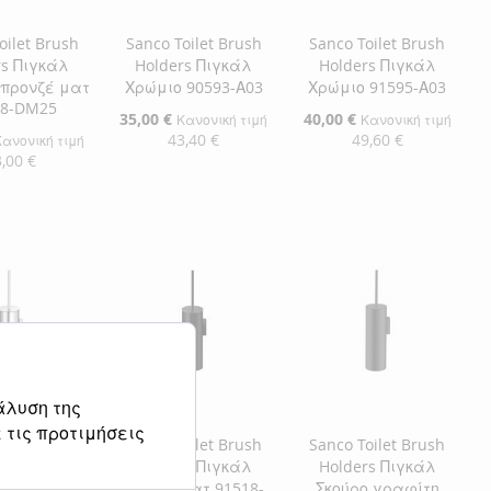
oilet Brush
Sanco Toilet Brush
Sanco Toilet Brush
rs Πιγκάλ
Holders Πιγκάλ
Holders Πιγκάλ
μπρονζέ ματ
Χρώμιο 90593-Α03
Χρώμιο 91595-Α03
18-DM25
Ειδική
35,00 €
Ειδική
40,00 €
Κανονική τιμή
Κανονική τιμή
Τιμή
Τιμή
43,40 €
49,60 €
Κανονική τιμή
,00 €
Προσθήκη στο Καλάθι
Προσθήκη στο Καλάθι
η στο Καλάθι
ΠΡΟΣΘΉΚΗ
ΠΡΟΣΘΉΚΗ
ΘΉΚΗ
ΣΤΗ
ΠΡΟΣΘΉΚΗ
ΣΤΗ
ΠΡΟΣΘΉΚΗ
ΘΉΚΗ
ΛΊΣΤΑ
ΓΙΑ
ΛΊΣΤΑ
ΓΙΑ
ΕΠΙΘΥΜΙΏΝ
ΣΎΓΚΡΙΣΗ
ΕΠΙΘΥΜΙΏΝ
ΣΎΓΚΡΙΣΗ
ΜΙΏΝ
ΙΣΗ
άλυση της
 τις προτιμήσεις
oilet Brush
Sanco Toilet Brush
Sanco Toilet Brush
Πιγκάλ Inox
Holders Πιγκάλ
Holders Πιγκάλ
18-Α90
Μαύρο ματ 91518-
Σκούρο γραφίτη