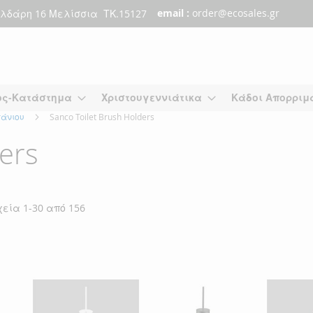
email :
order@ecosales.gr
λδάρη 16 Μελίσσια ΤΚ.15127
ος-Κατάστημα
Χριστουγεννιάτικα
Κάδοι Απορριμ
πάνιου
Sanco Toilet Brush Holders
ers
χεία
1
-
30
από
156