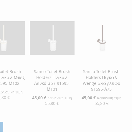
η στο Καλάθι
Προσθήκη στο Καλάθι
Προσθήκη στο Καλάθι
ΘΉΚΗ
ΠΡΟΣΘΉΚΗ
ΠΡΟΣΘΉΚΗ
ΘΉΚΗ
ΣΤΗ
ΠΡΟΣΘΉΚΗ
ΣΤΗ
ΠΡΟΣΘΉΚΗ
ΛΊΣΤΑ
ΓΙΑ
ΛΊΣΤΑ
ΓΙΑ
ΜΙΏΝ
ΙΣΗ
ΕΠΙΘΥΜΙΏΝ
ΣΎΓΚΡΙΣΗ
ΕΠΙΘΥΜΙΏΝ
ΣΎΓΚΡΙΣΗ
oilet Brush
Sanco Toilet Brush
Sanco Toilet Brush
Πιγκάλ Μπεζ
Holders Πιγκάλ
Holders Πιγκάλ
1595-Μ102
Λευκό ματ 91595-
Wenge ανάγλυφο
Μ101
91595-Α75
Κανονική τιμή
,80 €
Ειδική
45,00 €
Ειδική
45,00 €
Κανονική τιμή
Κανονική τιμή
Τιμή
Τιμή
55,80 €
55,80 €
η στο Καλάθι
Προσθήκη στο Καλάθι
Προσθήκη στο Καλάθι
ΘΉΚΗ
ΠΡΟΣΘΉΚΗ
ΠΡΟΣΘΉΚΗ
ΘΉΚΗ